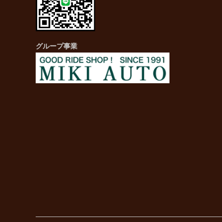
page
opens
in
new
グループ事業
window