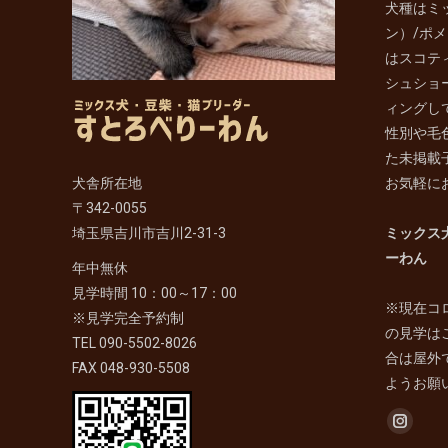
犬種はミ
ン）/ポ
はスコテ
シュショ
ィングし
性別や毛
た未掲載
犬舎所在地
お気軽に
〒342-0055
埼玉県吉川市吉川2-31-3
ミックス
ーわん
年中無休
見学時間 10：00～17：00
※現在コ
※見学完全予約制
の見学は
TEL 090-5502-8026
合は屋外
FAX 048-930-5508
ようお願
Find us on
Instag