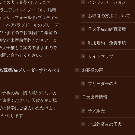
インフォメーション
ックス犬（豆柴×ポメラニア
メラニアン/トイプードル、猫種
お取引の方法について
ィッシュフォールド/ブリティッ
ートヘア/ラグドールのブリーデ
子犬子猫の飼育環境
ていますのでお気軽にご希望の
色など出産前予約ください。ま
利用規約・免責事項
子犬子猫もご案内できますので
お問い合わせください。
サイトマップ
お客様の声
犬/豆柴/猫ブリーダーすとろべり
ブリーダーの声
ロナ禍の為、購入意思のない方
子犬出産情報
ご遠慮ください。天候が良い場
での見学にご協力いただけます
子犬販売
いいたします。
ご成約済みの子犬
:
ram