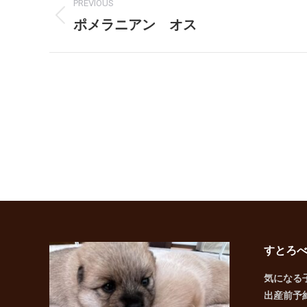
PREVIOUS
navigation
ポメラニアン オス
Previous
post:
すとろ
気になる
出産前予