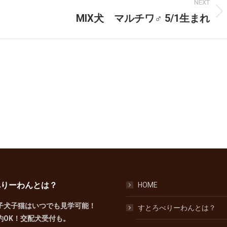
NEXT
MIX犬 マルチワ♂ 5/1生まれ
Next
post:
べりーわんとは？
HOME
子犬子猫はいつでも見学可能！
すとろべりーわんとは？
約OK！交配犬受付も。