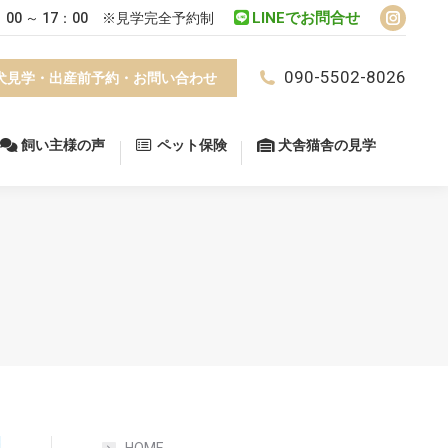
LINEでお問合せ
：00 ～ 17：00 ※見学完全予約制
飼い主様の声
ペット保険
犬舎猫舎の見学
Instagr
page
090-5502-8026
犬見学・出産前予約・お問い合わせ
opens
in
new
飼い主様の声
ペット保険
犬舎猫舎の見学
window