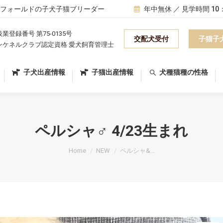
フォールドの子犬子猫ブリーダー
年中無休 ／ 見学時間 10
子犬出産情報
子猫出産情報
犬種猫種の性格
業登録番号 第75-0135号
交配犬受付
子猫子
ンケネルクラブ認定資格 愛犬飼育管理士
子犬出産情報
子猫出産情報
犬種猫種の性格
ペルシャ♂ 4/23生まれ
You are here:
Home
NEW
ペルシャ&…